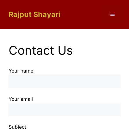
Skip
to
Rajput Shayari
Menu
content
Contact Us
Your name
Your email
Subject